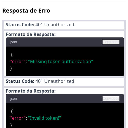
Resposta de Erro
Status Code:
401 Unauthorized
Formato da Resposta:
json
Copy code
{
"error"
:
"Missing token authorization"
}
Status Code:
401 Unauthorized
Formato da Resposta:
json
Copy code
{
"error"
:
"Invalid token!"
}