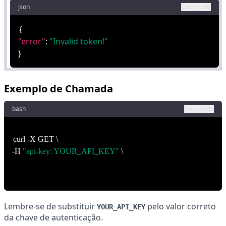
json
Copy code
{
"error"
:
"Invalid token!"
}
Exemplo de Chamada
bash
Copy code
curl -X GET \
-H
"api-key: YOUR_API_KEY"
\
https://apiadm.voompcreators.com.br/api/note/1
Lembre-se de substituir
pelo valor correto
YOUR_API_KEY
da chave de autenticação.