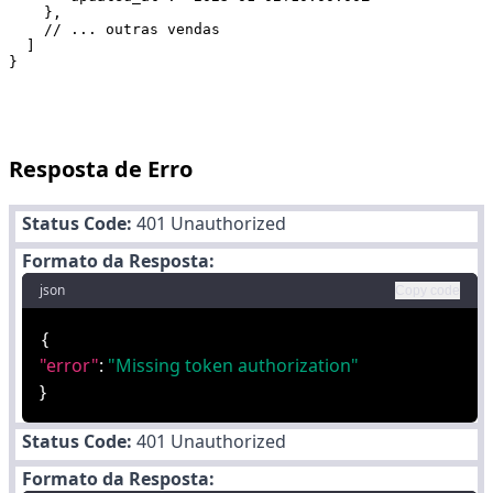
    },

    // ... outras vendas

  ]

Resposta de Erro
Status Code:
401 Unauthorized
Formato da Resposta:
json
Copy code
{
"error"
:
"Missing token authorization"
}
Status Code:
401 Unauthorized
Formato da Resposta: