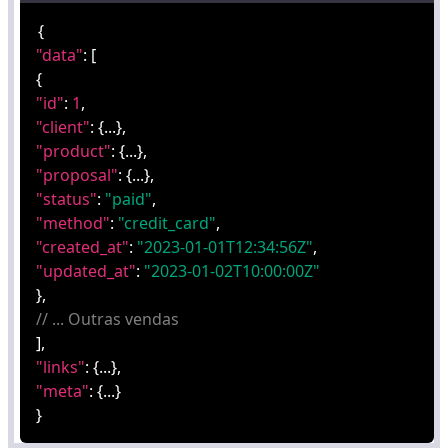
{
"data"
:
[
{
"id"
:
1
,
"client"
:
{
...
}
,
"product"
:
{
...
}
,
"proposal"
:
{
...
}
,
"status"
:
"paid"
,
"method"
:
"credit_card"
,
"created_at"
:
"2023-01-01T12:34:56Z"
,
"updated_at"
:
"2023-01-02T10:00:00Z"
}
,
// ... Outras vendas
]
,
"links"
:
{
...
}
,
"meta"
:
{
...
}
}