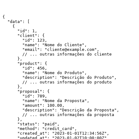
{

  "data": [

    {

      "id": 1,

      "client": {

        "id": 123,

        "name": "Nome do Cliente",

        "email": "cliente@example.com",

        // ... outras informações do cliente

      },

      "product": {

        "id": 456,

        "name": "Nome do Produto",

        "description": "Descrição do Produto",

        // ... outras informações do produto

      },

      "proposal": {

        "id": 789,

        "name": "Nome da Proposta",

        "amount": 100.00,

        "description": "Descrição da Proposta",

        // ... outras informações da proposta

      },

      "status": "paid",

      "method": "credit_card",

      "created_at": "2023-01-01T12:34:56Z",

      "updated_at": "2023-01-02T10:00:00Z"
