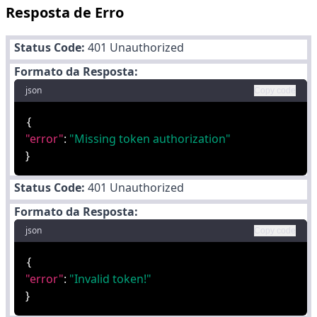
Resposta de Erro
Status Code:
401 Unauthorized
Formato da Resposta:
json
Copy code
{
"error"
:
"Missing token authorization"
}
Status Code:
401 Unauthorized
Formato da Resposta:
json
Copy code
{
"error"
:
"Invalid token!"
}