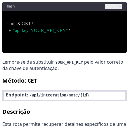
bash
Copy code
curl -X GET \
-H
"api-key: YOUR_API_KEY"
\
https://apiadm.voompcreators.com.br/api/integration/note
Lembre-se de substituir
pelo valor correto
YOUR_API_KEY
da chave de autenticação.
Método:
GET
Endpoint:
/api/integration/note/{id}
Descrição
Esta rota permite recuperar detalhes específicos de uma