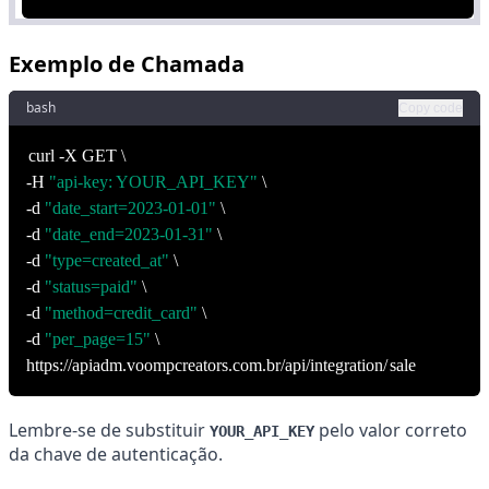
Exemplo de Chamada
bash
Copy code
curl -X GET \
-H
"api-key: YOUR_API_KEY"
\
-d
"date_start=2023-01-01"
\
-d
"date_end=2023-01-31"
\
-d
"type=created_at"
\
-d
"status=paid"
\
-d
"method=credit_card"
\
-d
"per_page=15"
\
https://apiadm.voompcreators.com.br/api/integration/
sale
Lembre-se de substituir
pelo valor correto
YOUR_API_KEY
da chave de autenticação.