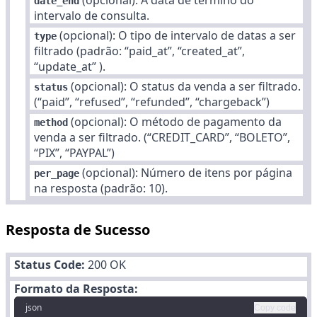
date_end
intervalo de consulta.
(opcional): O tipo de intervalo de datas a ser
type
filtrado
(padrão: “paid_at”, “created_at”,
“update_at” ).
(opcional): O status da venda a ser filtrado.
status
(“paid”, “refused”, “refunded”, “chargeback”)
(opcional): O método de pagamento da
method
venda a ser filtrado. (“CREDIT_CARD”, “BOLETO”,
“PIX”, “PAYPAL”)
(opcional): Número de itens por página
per_page
na resposta (padrão: 10).
Resposta de Sucesso
Status Code:
200 OK
Formato da Resposta:
json
Copy code