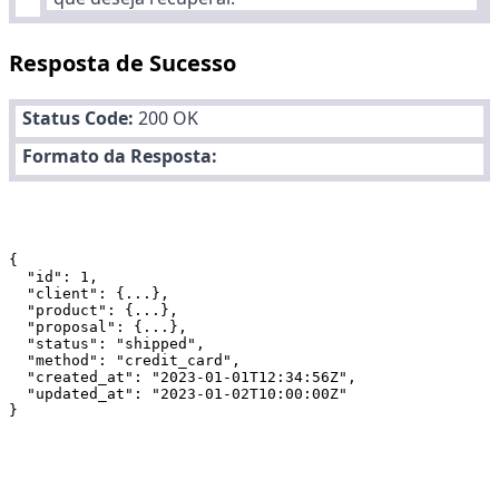
Resposta de Sucesso
Status Code:
200 OK
Formato da Resposta:
{

  "id": 1,

  "client": {...},

  "product": {...},

  "proposal": {...},

  "status": "shipped",

  "method": "credit_card",

  "created_at": "2023-01-01T12:34:56Z",

  "updated_at": "2023-01-02T10:00:00Z"
