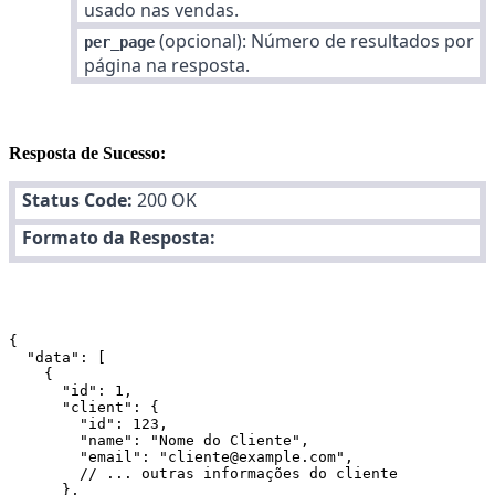
usado nas vendas.
(opcional): Número de resultados por
per_page
página na resposta.
Resposta de Sucesso:
Status Code:
200 OK
Formato da Resposta:
{

  "data": [

    {

      "id": 1,

      "client": {

        "id": 123,

        "name": "Nome do Cliente",

        "email": "cliente@example.com",

        // ... outras informações do cliente

      },
