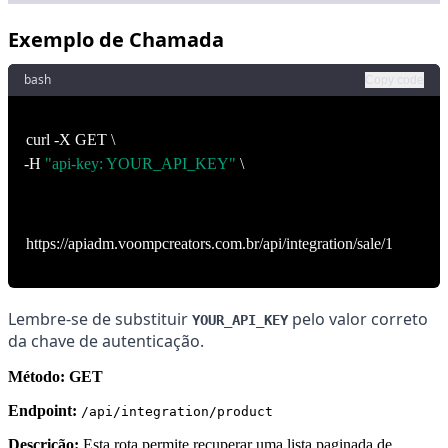
Exemplo de Chamada
bash
Copy code
curl -X GET \
-H
"api-key: YOUR_API_KEY"
\
https://apiadm.voompcreators.com.br/api/integration/sale/1
Lembre-se de substituir
pelo valor correto
YOUR_API_KEY
da chave de autenticação.
Método: GET
Endpoint:
/api/integration/product
Descrição:
Esta rota permite recuperar uma lista paginada de