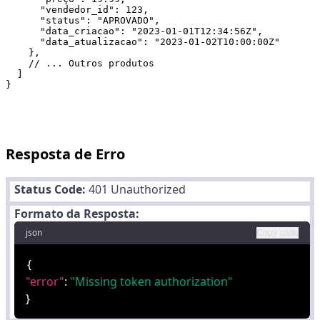
      "vendedor_id": 123,

      "status": "APROVADO",

      "data_criacao": "2023-01-01T12:34:56Z",

      "data_atualizacao": "2023-01-02T10:00:00Z"

    },

    // ... Outros produtos

  ]

}
Resposta de Erro
Status Code:
401 Unauthorized
Formato da Resposta:
json
Copy code
{
"error"
:
"Missing token authorization"
}