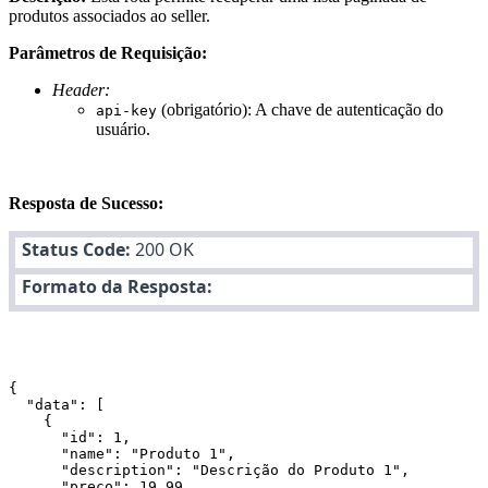
produtos associados ao seller.
Parâmetros de Requisição:
Header:
(obrigatório): A chave de autenticação do
api-key
usuário.
Resposta de Sucesso:
Status Code:
200 OK
Formato da Resposta:
{

  "data": [

    {

      "id": 1,

      "name": "Produto 1",

      "description": "Descrição do Produto 1",

      "preço": 19.99,
