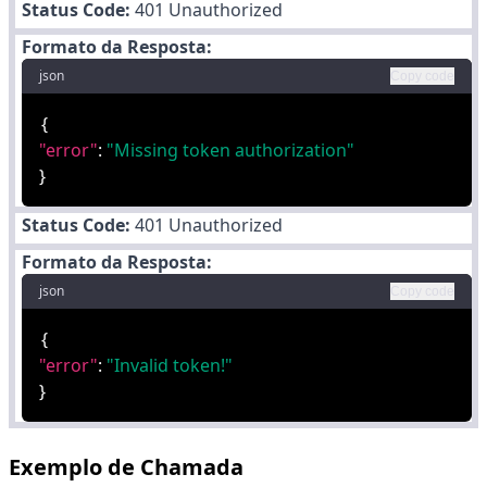
Status Code:
401 Unauthorized
Formato da Resposta:
json
Copy code
{
"error"
:
"Missing token authorization"
}
Status Code:
401 Unauthorized
Formato da Resposta:
json
Copy code
{
"error"
:
"Invalid token!"
}
Exemplo de Chamada