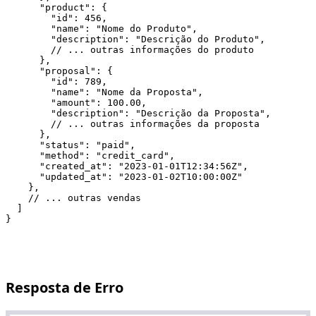
      "product": {

        "id": 456,

        "name": "Nome do Produto",

        "description": "Descrição do Produto",

        // ... outras informações do produto

      },

      "proposal": {

        "id": 789,

        "name": "Nome da Proposta",

        "amount": 100.00,

        "description": "Descrição da Proposta",

        // ... outras informações da proposta

      },

      "status": "paid",

      "method": "credit_card",

      "created_at": "2023-01-01T12:34:56Z",

      "updated_at": "2023-01-02T10:00:00Z"

    },

    // ... outras vendas

  ]

Resposta de Erro