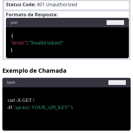
Status Code:
401 Unauthorized
Formato da Resposta:
json
Copy code
{
"error"
:
"Invalid token!"
}
Exemplo de Chamada
bash
Copy code
curl -X GET \
-H
"api-key: YOUR_API_KEY"
\
https://apiadm.voompcreators.com.br/api/integration/product