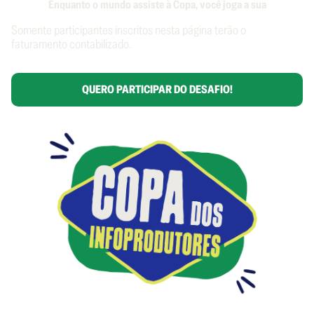
Enquanto o mundo assiste à Copa, você joga a sua
Somente participantes inscritos nesta página terão o
faturamento contabilizado.
QUERO PARTICIPAR DO DESAFIO!